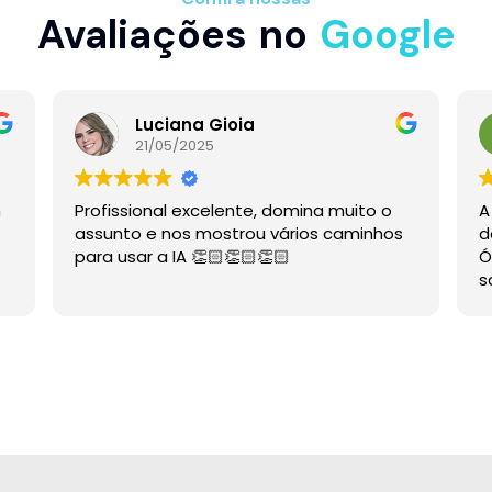
Avaliações no
Google
Luciana Gioia
21/05/2025
m
Profissional excelente, domina muito o
A
assunto e nos mostrou vários caminhos
d
para usar a IA 👏🏻👏🏻👏🏻
Ó
s