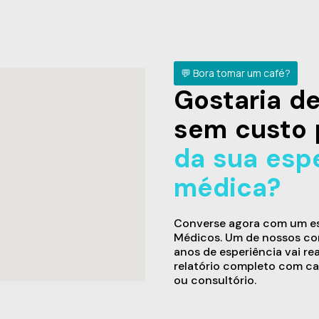
💬 Bora tomar um café?
Gostaria 
sem custo 
da sua esp
médica?
Converse agora com um esp
Médicos. Um de nossos con
anos de esperiência vai re
relatório completo com ca
ou consultório.