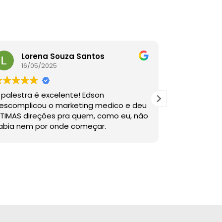
Lorena Souza Santos
Anan
16/05/2025
16/05
 palestra é excelente! Edson
Sensacional!
escomplicou o marketing medico e deu
marketing qu
TIMAS direções pra quem, como eu, não
abia nem por onde começar.