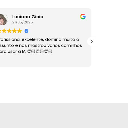
Luciana Gioia
Lore
21/05/2025
16/05
rofissional excelente, domina muito o
A palestra é
ssunto e nos mostrou vários caminhos
descomplico
ara usar a IA 👏🏻👏🏻👏🏻
ÓTIMAS dire
sabia nem 