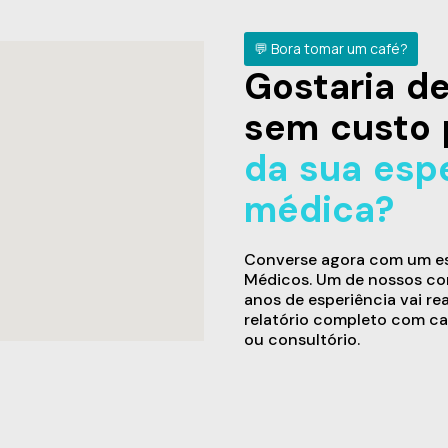
💬 Bora tomar um café?
Gostaria 
sem custo 
da sua esp
médica?
Converse agora com um esp
Médicos. Um de nossos con
anos de esperiência vai re
relatório completo com ca
ou consultório.