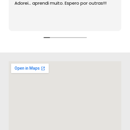
Adorei… aprendi muito. Espero por outras!!!
E
e