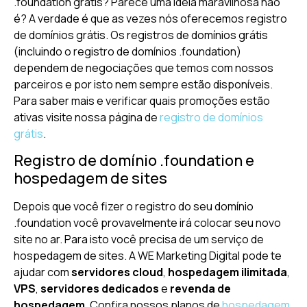
.foundation grátis? Parece uma ideia maravilhosa não
é? A verdade é que as vezes nós oferecemos registro
de domínios grátis. Os registros de domínios grátis
(incluindo o registro de domínios .foundation)
dependem de negociações que temos com nossos
parceiros e por isto nem sempre estão disponíveis.
Para saber mais e verificar quais promoções estão
ativas visite nossa página de
registro de domínios
grátis
.
Registro de domínio .foundation e
hospedagem de sites
Depois que você fizer o registro do seu domínio
.foundation você provavelmente irá colocar seu novo
site no ar. Para isto você precisa de um serviço de
hospedagem de sites. A WE Marketing Digital pode te
ajudar com
servidores cloud
,
hospedagem ilimitada
,
VPS
,
servidores dedicados
e
revenda de
hospedagem
. Confira nossos planos de
hospedagem
.