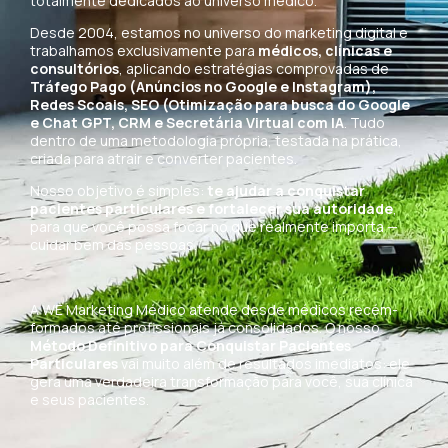
totalmente dedicados ao universo médico.
Desde 2004, estamos no universo do marketing digital e
trabalhamos exclusivamente para
médicos, clínicas e
consultórios
, aplicando estratégias comprovadas de
Tráfego Pago (Anúncios no Google e Instagram),
Redes Scoais, SEO (Otimização para busca do Google
e Chat GPT, CRM e Secretária Virtual com IA
. Tudo
dentro de uma metodologia própria, testada na prática,
criada para atrair e converter pacientes.
Nosso objetivo é simples:
te ajudar a conquistar
pacientes particulares e fortalecer sua autoridade
,
para que você possa focar no que realmente importa —
cuidar bem das pessoas.
A WE Marketing Médico atende desde médicos recém-
formados até profissionais já consolidados. O nosso
Método Definitivo para Conquistar Pacientes
Particulares
vai muito além de resultados imediatos: ele
gera uma verdadeira transformação para você, sua clínica
e seus pacientes.