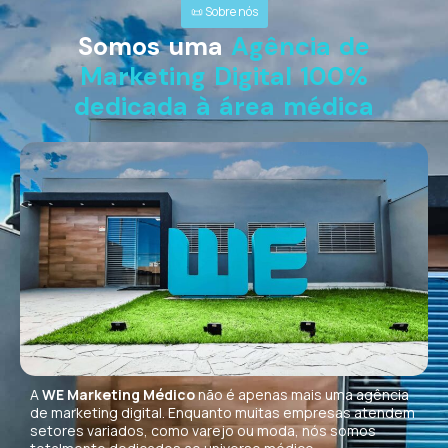
📜 Sobre nós
Somos uma
Agência de
Marketing Digital 100%
dedicada à área médica
A
WE Marketing Médico
não é apenas mais uma agência
de marketing digital. Enquanto muitas empresas atendem
setores variados, como varejo ou moda, nós somos