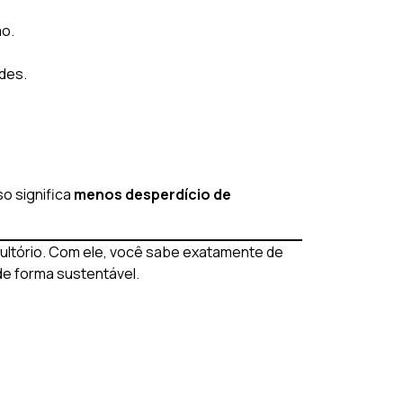
ão.
des.
sso significa
menos desperdício de
nsultório. Com ele, você sabe exatamente de
de forma sustentável.