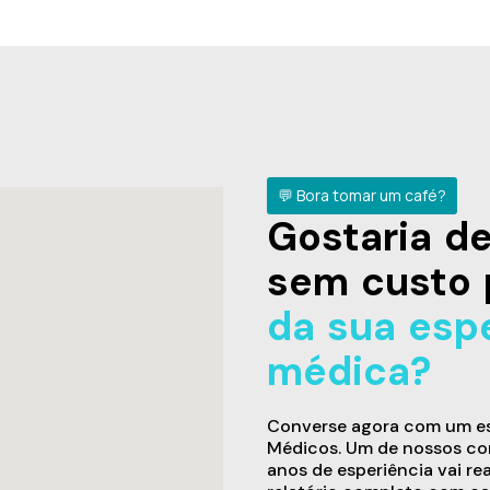
💬 Bora tomar um café?
Gostaria 
sem custo 
da sua esp
médica?
Converse agora com um esp
Médicos. Um de nossos con
anos de esperiência vai re