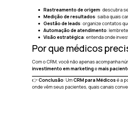
Rastreamento de origem
: descubra s
Medição de resultados
: saiba quais c
Gestão de leads
: organize contatos qu
Automação de atendimento
: lembrete
Visão estratégica
: entenda onde inves
Por que médicos prec
Com o CRM, você não apenas acompanha nú
investimento em marketing
e
mais pacient
👉
Conclusão
: Um
CRM para Médicos
é a p
onde vêm seus pacientes, quais canais conve