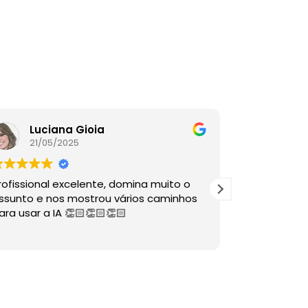
Luciana Gioia
Lore
21/05/2025
16/05
rofissional excelente, domina muito o
A palestra é
ssunto e nos mostrou vários caminhos
descomplico
ara usar a IA 👏🏻👏🏻👏🏻
ÓTIMAS dire
sabia nem 