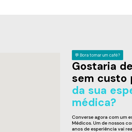
💬 Bora tomar um café?
Gostaria 
sem custo 
da sua esp
médica?
Converse agora com um esp
Médicos. Um de nossos con
anos de esperiência vai re