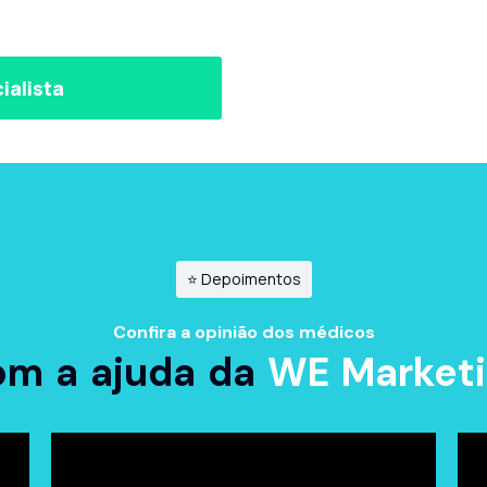
ialista
⭐ Depoimentos
Confira a opinião dos médicos
om a ajuda da
WE Market