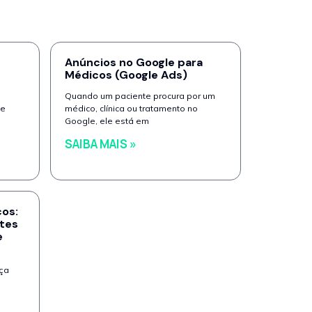
Anúncios no Google para
Médicos (Google Ads)
Quando um paciente procura por um
 e
médico, clínica ou tratamento no
Google, ele está em
SAIBA MAIS »
os:
tes
e
ça