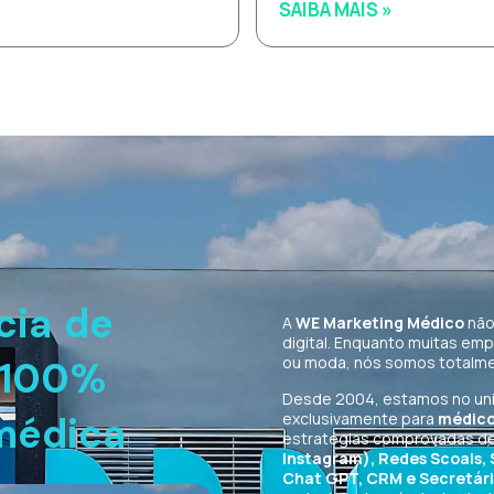
SAIBA MAIS »
cia de
A
WE Marketing Médico
não
digital. Enquanto muitas em
ou moda, nós somos totalme
l 100%
Desde 2004, estamos no univ
exclusivamente para
médicos
médica
estratégias comprovadas d
Instagram), Redes Scoais,
Chat GPT, CRM e Secretária