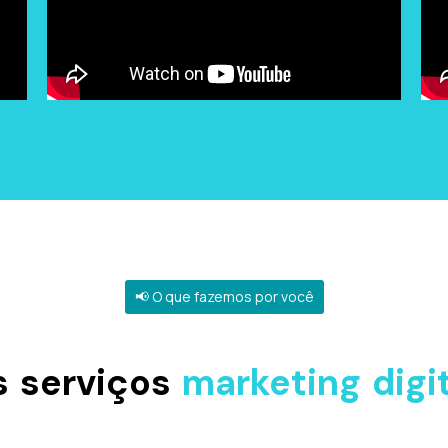
📢 O que fazemos por você
Impulsione seus resultados através dos nossos
 serviços
marketing digi