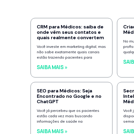
CRM para Médicos: saiba de
Cria
onde vêm seus contatos e
Méd
quais realmente convertem
No mun
Você investe em marketing digital, mas
profis
não sabe exatamente quais canais
qualq
estão trazendo pacientes para
SAIB
SAIBA MAIS »
SEO para Médicos: Seja
Secr
Encontrado no Google e no
Inte
ChatGPT
Méd
Você já percebeu que os pacientes
Você 
estão cada vez mais buscando
dispon
informações de saúde na
sema
SAIBA MAIS »
SAIB