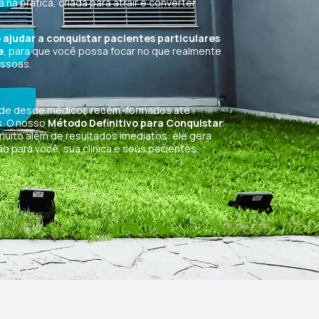
na prática, criada para atrair e converter
 ajudar a conquistar pacientes particulares
e
, para que você possa focar no que realmente
essoas.
nde desde médicos recém-formados até
s. O nosso
Método Definitivo para Conquistar
muito além de resultados imediatos: ele gera
 para você, sua clínica e seus pacientes.