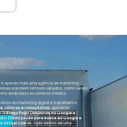
 é apenas mais uma agência de marketing
presas atendem setores variados, como varejo
nte dedicados ao universo médico.
erso do marketing digital e trabalhamos
, clínicas e consultórios
, aplicando
e
Tráfego Pago (Anúncios no Google e
 SEO (Otimização para busca do Google e
 Virtual com IA
. Tudo dentro de uma