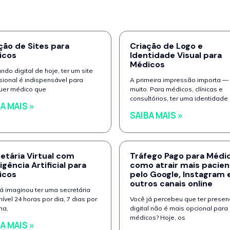
ção de Sites para
Criação de Logo e
icos
Identidade Visual para
Médicos
do digital de hoje, ter um site
sional é indispensável para
A primeira impressão importa —
uer médico que
muito. Para médicos, clínicas e
consultórios, ter uma identidade
A MAIS »
SAIBA MAIS »
etária Virtual com
Tráfego Pago para Médic
ligência Artificial para
como atrair mais pacien
icos
pelo Google, Instagram 
outros canais online
já imaginou ter uma secretária
ível 24 horas por dia, 7 dias por
Você já percebeu que ter presen
na,
digital não é mais opcional para
médicos? Hoje, os
A MAIS »