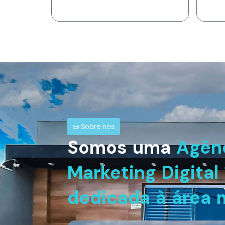
📜 Sobre nós
Somos uma
Agên
Marketing Digita
dedicada à área 