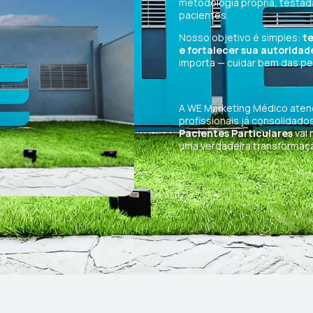
metodologia própria, testada 
pacientes.
Nosso objetivo é simples:
te
e fortalecer sua autoridad
importa — cuidar bem das p
A WE Marketing Médico ate
profissionais já consolidado
Pacientes Particulares
vai 
uma verdadeira transformação