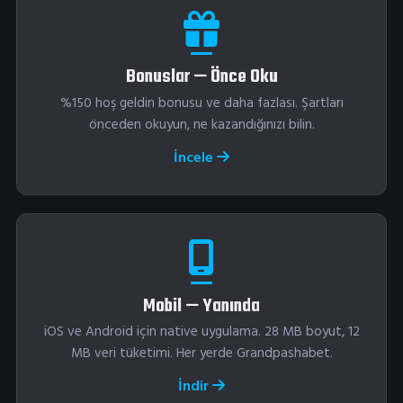
Bonuslar — Önce Oku
%150 hoş geldin bonusu ve daha fazlası. Şartları
önceden okuyun, ne kazandığınızı bilin.
İncele
Mobil — Yanında
iOS ve Android için native uygulama. 28 MB boyut, 12
MB veri tüketimi. Her yerde Grandpashabet.
İndir