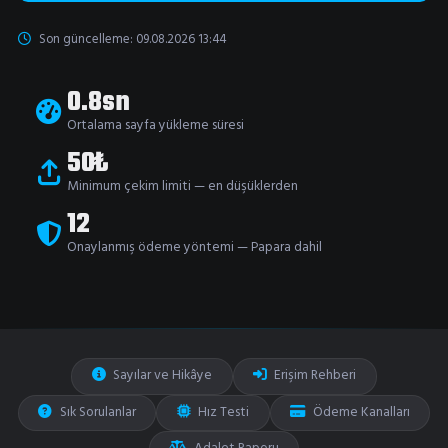
Son güncelleme:
09.08.2026 13:44
0.8sn
Ortalama sayfa yükleme süresi
50₺
Minimum çekim limiti — en düşüklerden
12
Onaylanmış ödeme yöntemi — Papara dahil
Sayılar ve Hikâye
Erişim Rehberi
Sık Sorulanlar
Hız Testi
Ödeme Kanalları