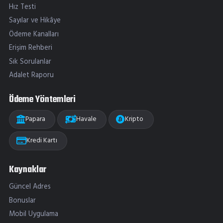
Hız Testi
Sayılar ve Hikâye
Ödeme Kanalları
Erişim Rehberi
Sık Sorulanlar
Adalet Raporu
Ödeme Yöntemleri
Papara
Havale
Kripto
Kredi Kartı
Kaynaklar
Güncel Adres
Bonuslar
Mobil Uygulama