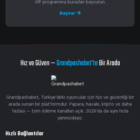
VIP programına buradan başvurun.
Başvur
Hız ve Güven —
Grandpashabet’te
Bir Arada
Grandpashabet, Türkiye'deki oyuncular için hızı ve güvenliği bir
arada sunan bir platformdur. Papara, havale, kripto ve daha
fazlası — tüm ödeme kanalları açık. 2026'da da aynı hızla
yanınızdayız.
Hızlı Bağlantılar