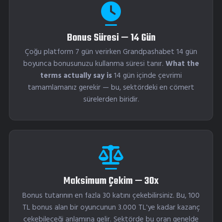
Bonus Süresi — 14 Gün
Çoğu platform 7 gün verirken Grandpashabet 14 gün
boyunca bonusunuzu kullanma süresi tanır.
What the
terms actually say is
14 gün içinde çevrimi
tamamlamanız gerekir — bu, sektördeki en cömert
sürelerden biridir.
Maksimum Çekim — 30x
Bonus tutarının en fazla 30 katını çekebilirsiniz. Bu, 100
TL bonus alan bir oyuncunun 3.000 TL'ye kadar kazanç
çekebileceği anlamına gelir. Sektörde bu oran genelde