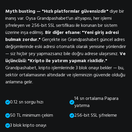
Myth busting — "Hızlı platformlar güvensizdir"
diye bir
inanış var. Oysa Grandpashabet'un altyapısı, her işlemi
şifreleyen ve 256-bit SSL sertifikası ile korunan bir sistem
üzerine inşa edilmiş.
Bir diğer efsane: "Yeni giriş adresi
bulmak zordur."
Gerçekte ise Grandpashabet güncel adres
değişimlerinde eski adresi otomatik olarak yenisine yönlendirir
— siz hiçbir şey yapmazsanız bile doğru adrese ulaşırsınız.
Ve
üçüncüsü: "Kripto ile yatırım yapmak risklidir."
Grandpashabet, kripto işlemlerinde 3 blok onayı bekler — bu,
sektör ortalamasının altındadır ve işleminizin güvende olduğu
anlamına gelir.
14 sn ortalama Papara
0.12 sn sorgu hızı
yatırma
50 TL minimum çekim
256-bit SSL şifreleme
3 blok kripto onayı