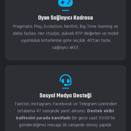
Oyun Sağlayıcı Kadrosu
Pragmatic Play, Evolution, NetEnt, Big Time Gaming ve
daha fazlası. Her stüdyo, yüksek RTP değerleri ve mobil
uyumluluk kriterlerine göre seçildi. 40'tan fazla
sağlayıcı aktif.
Sosyal Medya Desteği
Twitter, Instagram, Facebook ve Telegram üzerinden
ortalama 47 saniyede yanıt alırsınız.
Destek ekibi
kalitesini şurada kanıtladı:
Bir gece saat 03:00'te
gönderdiğimiz mesaja 38 saniyede dönüş yapıldı.