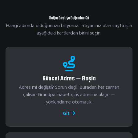
Doğru Sayfaya Doğrudan Git
Hangi adımda olduğunuzu biliyoruz. İhtiyacınız olan sayfa için
aşağıdaki kartlardan birini seçin.
Güncel Adres — Başla
Adres mi değişti? Sorun değil. Buradan her zaman
çalışan Grandpashabet giriş adresine ulaşın —
yönlendirme otomatik.
Git