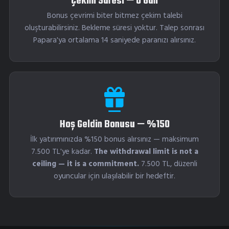
Çekim Süresi — 0 Gün
Bonus çevrimi biter bitmez çekim talebi
oluşturabilirsiniz. Bekleme süresi yoktur. Talep sonrası
Papara'ya ortalama 14 saniyede paranızı alırsınız.
Hoş Geldin Bonusu — %150
İlk yatırımınızda %150 bonus alırsınız — maksimum
7.500 TL'ye kadar.
The withdrawal limit is not a
ceiling — it is a commitment.
7.500 TL, düzenli
oyuncular için ulaşılabilir bir hedeftir.