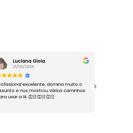
Luciana Gioia
Lore
21/05/2025
16/05
rofissional excelente, domina muito o
A palestra é
ssunto e nos mostrou vários caminhos
descomplico
ara usar a IA 👏🏻👏🏻👏🏻
ÓTIMAS dire
sabia nem 