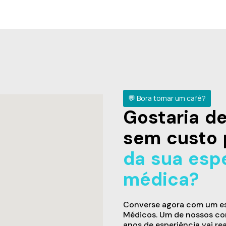
💬 Bora tomar um café?
Gostaria 
sem custo 
da sua esp
médica?
Converse agora com um esp
Médicos. Um de nossos con
anos de esperiência vai re