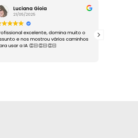
Luciana Gioia
Lore
21/05/2025
16/05
rofissional excelente, domina muito o
A palestra é
ssunto e nos mostrou vários caminhos
descomplico
ara usar a IA 👏🏻👏🏻👏🏻
ÓTIMAS dire
sabia nem 