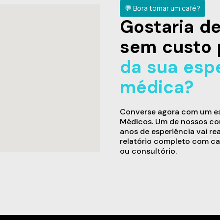
💬 Bora tomar um café?
Gostaria 
sem custo 
da sua esp
médica?
Converse agora com um esp
Médicos. Um de nossos con
anos de esperiência vai re
relatório completo com ca
ou consultório.