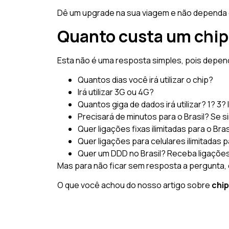
Dê um upgrade na sua viagem e não dependa d
Quanto custa um chip
Esta não é uma resposta simples, pois depe
Quantos dias você irá utilizar o chip?
Irá utilizar 3G ou 4G?
Quantos giga de dados irá utilizar? 1? 3? 
Precisará de minutos para o Brasil? Se 
Quer ligações fixas ilimitadas para o Bras
Quer ligações para celulares ilimitadas p
Quer um DDD no Brasil? Receba ligações i
Mas para não ficar sem resposta a pergunta
O que você achou do nosso artigo sobre
chi