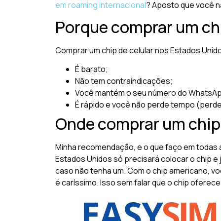
em roaming internacional
? Aposto que você nã
Porque comprar um ch
Comprar um chip de celular nos Estados Unid
É barato;
Não tem contraindicações;
Você mantém o seu número do WhatsA
É rápido e você não perde tempo (perde
Onde comprar um chip
Minha recomendação, e o que faço em todas a
Estados Unidos só precisará colocar o chip e
caso não tenha um. Com o chip americano, voc
é caríssimo. Isso sem falar que o chip oferec