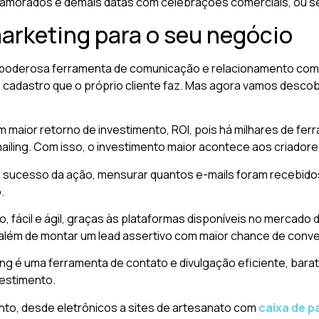
 Namorados e demais datas com celebrações comerciais, ou s
arketing para o seu negócio
poderosa ferramenta de comunicação e relacionamento com o c
no cadastro que o próprio cliente faz. Mas agora vamos desco
 maior retorno de investimento, ROI, pois há milhares de fer
ailing. Com isso, o investimento maior acontece aos criador
o sucesso da ação, mensurar quantos e-mails foram recebidos
.
, fácil e ágil, graças às plataformas disponíveis no mercado 
lém de montar um lead assertivo com maior chance de conv
ng é uma ferramenta de contato e divulgação eficiente, bara
vestimento.
nto, desde eletrônicos a sites de artesanato com
caixa de p