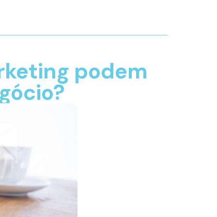
rketing podem
egócio?