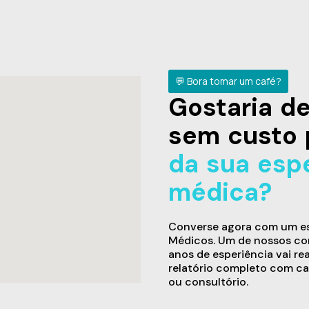
💬 Bora tomar um café?
Gostaria 
sem custo 
da sua esp
médica?
Converse agora com um esp
Médicos. Um de nossos con
anos de esperiência vai re
relatório completo com ca
ou consultório.