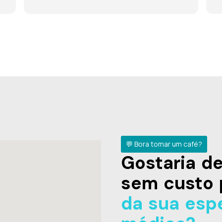
💬 Bora tomar um café?
Gostaria 
sem custo 
da sua esp