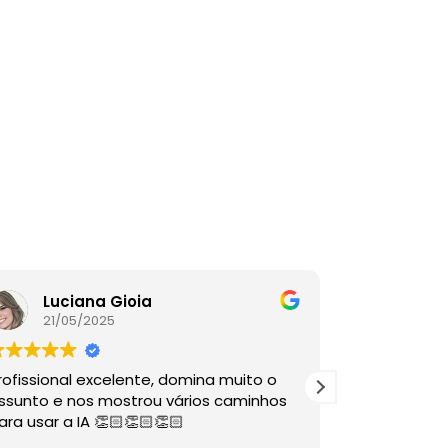
Luciana Gioia
Lore
21/05/2025
16/05
rofissional excelente, domina muito o
A palestra é
ssunto e nos mostrou vários caminhos
descomplico
ara usar a IA 👏🏻👏🏻👏🏻
ÓTIMAS dire
sabia nem 