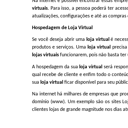
Na internet é possível encontrar essas empre
virtuais
. Para isso, a pessoa poderá ter acess
atualizações, configurações e até as compras
Hospedagem de Loja Virtual
Se você deseja abrir uma
loja virtual
é neces
produtos e serviços. Uma
loja virtual
precisa
lojas virtuais
funcionarem, pois não basta ter
A hospedagem da sua
loja virtual
será respo
qual recebe de cliente e enfim todo o conteú
sua
loja virtual
ficar disponível para seu públi
Na internet há milhares de empresas que p
domínio (www). Um exemplo são os sites Loj
clientes lojas de grande magnitude nos dias a