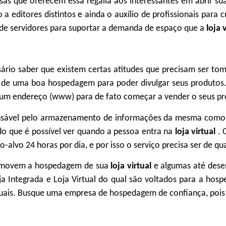
sas que oferecem essa regalia aos interessantes em abrir sua
o a editores distintos e ainda o auxílio de profissionais par
 de servidores para suportar a demanda de espaço que a
loja 
sário saber que existem certas atitudes que precisam ser t
 de uma boa hospedagem para poder divulgar seus produtos.
 um endereço (www) para de fato começar a vender o seus pro
nsável pelo armazenamento de informações da mesma como a
do que é possível ver quando a pessoa entra na
loja virtual
. 
co-alvo 24 horas por dia, e por isso o serviço precisa ser de q
romovem a hospedagem de sua
loja virtual
e algumas até des
a Integrada e Loja Virtual do qual são voltados para a ho
tuais. Busque uma empresa de hospedagem de confiança, pois el