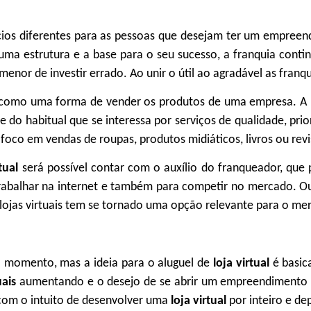
ios diferentes para as pessoas que desejam ter um empree
ma estrutura e a base para o seu sucesso, a franquia contin
menor de investir errado. Ao unir o útil ao agradável as fran
como uma forma de vender os produtos de uma empresa. A
te do habitual que se interessa por serviços de qualidade, pr
 foco em vendas de roupas, produtos midiáticos, livros ou revis
rtual
será possível contar com o auxílio do franqueador, que 
rabalhar na internet e também para competir no mercado. O
s lojas virtuais tem se tornado uma opção relevante para o me
 momento, mas a ideia para o aluguel de
loja virtual
é basi
uais
aumentando e o desejo de se abrir um empreendimento 
com o intuito de desenvolver uma
loja virtual
por inteiro e de