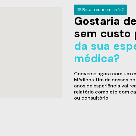
💬 Bora tomar um café?
Gostaria 
sem custo 
da sua esp
médica?
Converse agora com um esp
Médicos. Um de nossos con
anos de esperiência vai re
relatório completo com ca
ou consultório.