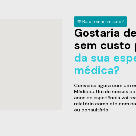
💬 Bora tomar um café?
Gostaria 
sem custo 
da sua esp
médica?
Converse agora com um esp
Médicos. Um de nossos con
anos de esperiência vai re
relatório completo com ca
ou consultório.