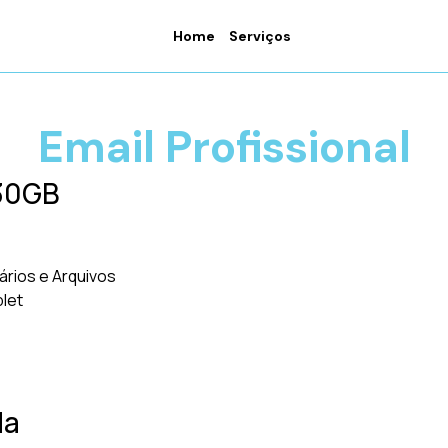
Home
Serviços
Email Profissional
 30GB
ários e Arquivos
blet
da