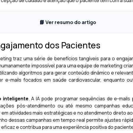
ercepção de cuidado e atenção que o paciente tem com a sua
📘 Ver resumo do artigo
Engajamento dos Pacientes
keting traz uma série de benefícios tangíveis para o engaj
 humanamente impossível para uma equipe de marketing criar
utilizando algoritmos para gerar conteúdo dinâmico e relevan
r e-mails focados em saúde cardiovascular, enquanto ou
inteligente
. A IA pode programar sequências de e-mails 
orientações pós-atendimento ou até mesmo campanhas edu
em atividades mais estratégicas e no atendimento direto ao 
penho dessas campanhas em tempo real permite ajustes rápid
eficaz e contribua para uma experiência positiva do paciente