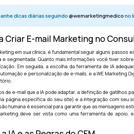
anhe dicas diárias seguindo
@wemarketingmedico
no 
 Criar E-mail Marketing no Consul
rketing em sua clínica, é fundamental seguir alguns passos e
 e segmentada. Quanto mais informações você tiver sobre 
lização. Em seguida, a escolha da ferramenta de IA adequad
tomação e personalização de e-mails, e a WE Marketing Digi
tório.
s de e-mail que a IA pode adaptar, a definição de gatilhos 
 uma página específica do seu site) e a integração com seu 
ão humana é essencial para garantir que as mensagens este
l marketing deve ser vista como uma ferramenta de apoio, 
a IA e as Regras do CFM