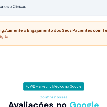
órios e Clínicas
eting:Aumente o Engajamento dos Seus Pacientes com Te
igital
.
🔍 WE Marketing Médico no Google
Confira nossas
Avaliações no
Google