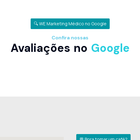
🔍 WE Marketing Médico no Google
Confira nossas
Avaliações no
Google
💬 Bora tomar um café?