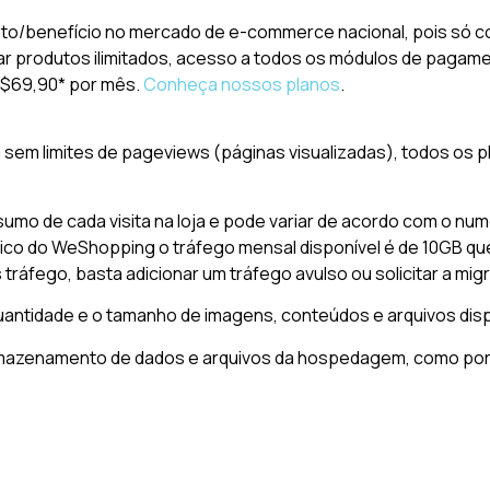
to/benefício no mercado de e-commerce nacional, pois só c
 produtos ilimitados, acesso a todos os módulos de pagamen
R$69,90* por mês.
Conheça nossos planos
.
m limites de pageviews (páginas visualizadas), todos os
sumo de cada visita na loja e pode variar de acordo com o num
sico do WeShopping o tráfego mensal disponível é de 10GB qu
tráfego, basta adicionar um tráfego avulso ou solicitar a mi
antidade e o tamanho de imagens, conteúdos e arquivos dispo
mazenamento de dados e arquivos da hospedagem, como por e