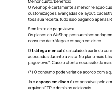
Melhor custo/benefício:
O WeShop é certamente a melhor relação cus
customizações avançadas de layout, cadastrar
toda sua receita, tudo isso pagando apenas 
Sem limite de pageviews:
Os planos do WeShop possuem hospedagem se
consumo de tráfego e espaço em disco.
O
tráfego mensal
é calculado á partir do con
acessados durante a visita. No plano mais bá
pageviews*. Caso o cliente necessite de mais 
(*) O consumo pode variar de acordo com a qu
Já o
espaço em disco
é responsável pelo ar
arquivos FTP e domínios adicionais.