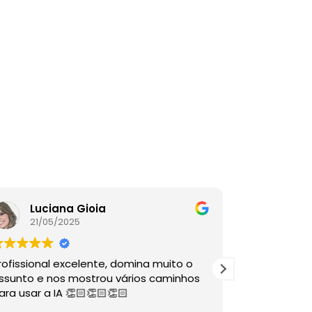
Luciana Gioia
Lore
21/05/2025
16/05
rofissional excelente, domina muito o
A palestra é
ssunto e nos mostrou vários caminhos
descomplico
ara usar a IA 👏🏻👏🏻👏🏻
ÓTIMAS dire
sabia nem 