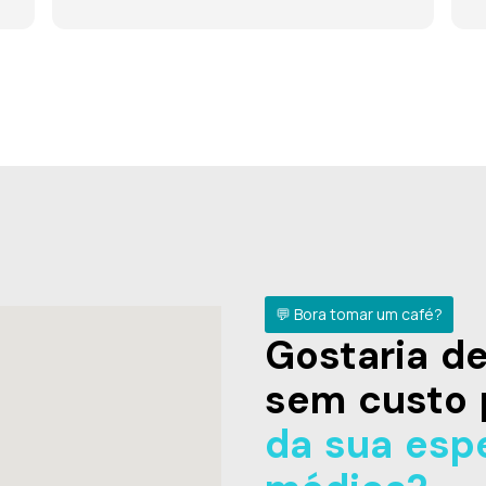
💬 Bora tomar um café?
Gostaria 
sem custo 
da sua esp