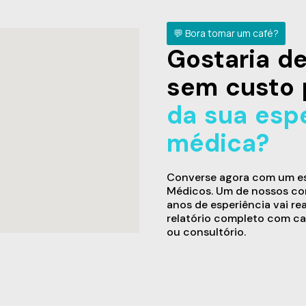
💬 Bora tomar um café?
Gostaria 
sem custo 
da sua esp
médica?
Converse agora com um esp
Médicos. Um de nossos con
anos de esperiência vai re
relatório completo com ca
ou consultório.