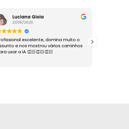
Luciana Gioia
Lore
21/05/2025
16/05
rofissional excelente, domina muito o
A palestra é
ssunto e nos mostrou vários caminhos
descomplico
ara usar a IA 👏🏻👏🏻👏🏻
ÓTIMAS dire
sabia nem 