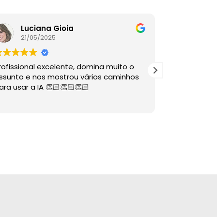
Luciana Gioia
Lore
21/05/2025
16/05
rofissional excelente, domina muito o
A palestra é
ssunto e nos mostrou vários caminhos
descomplico
ara usar a IA 👏🏻👏🏻👏🏻
ÓTIMAS dire
sabia nem 