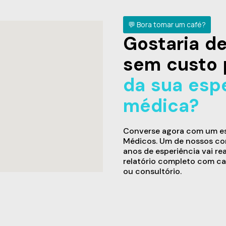
💬 Bora tomar um café?
Gostaria 
sem custo 
da sua esp
médica?
Converse agora com um esp
Médicos. Um de nossos con
anos de esperiência vai re
relatório completo com ca
ou consultório.