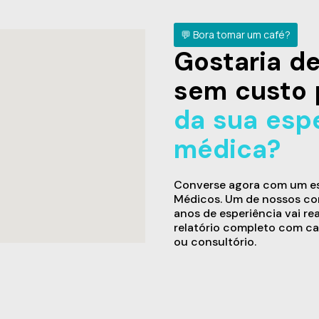
💬 Bora tomar um café?
Gostaria 
sem custo 
da sua esp
médica?
Converse agora com um esp
Médicos. Um de nossos con
anos de esperiência vai re
relatório completo com ca
ou consultório.