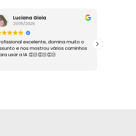
Luciana Gioia
Lore
21/05/2025
16/05
rofissional excelente, domina muito o
A palestra é
ssunto e nos mostrou vários caminhos
descomplico
ara usar a IA 👏🏻👏🏻👏🏻
ÓTIMAS dire
sabia nem 