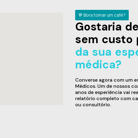
💬 Bora tomar um café?
Gostaria 
sem custo 
da sua esp
médica?
Converse agora com um esp
Médicos. Um de nossos con
anos de esperiência vai re
relatório completo com ca
ou consultório.