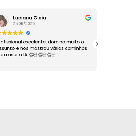
Luciana Gioia
Lore
21/05/2025
16/05
rofissional excelente, domina muito o
A palestra é
ssunto e nos mostrou vários caminhos
descomplico
ara usar a IA 👏🏻👏🏻👏🏻
ÓTIMAS dire
sabia nem 