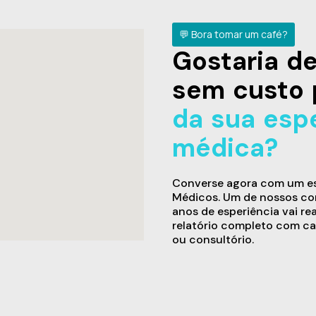
💬 Bora tomar um café?
Gostaria 
sem custo 
da sua esp
médica?
Converse agora com um esp
Médicos. Um de nossos con
anos de esperiência vai re
relatório completo com ca
ou consultório.