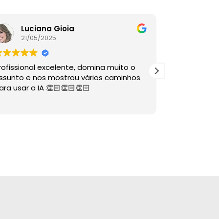
Luciana Gioia
Lore
21/05/2025
16/05
rofissional excelente, domina muito o
A palestra é
ssunto e nos mostrou vários caminhos
descomplico
ara usar a IA 👏🏻👏🏻👏🏻
ÓTIMAS dire
sabia nem 