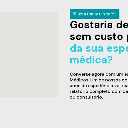
💬 Bora tomar um café?
Gostaria 
sem custo 
da sua esp
médica?
Converse agora com um esp
Médicos. Um de nossos con
anos de esperiência vai re
relatório completo com ca
ou consultório.