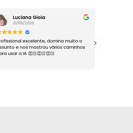
Luciana Gioia
Lore
21/05/2025
16/05
rofissional excelente, domina muito o
A palestra é
ssunto e nos mostrou vários caminhos
descomplico
ara usar a IA 👏🏻👏🏻👏🏻
ÓTIMAS dire
sabia nem 