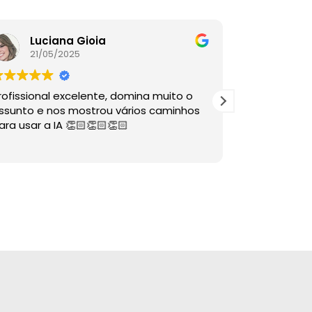
Luciana Gioia
Lore
21/05/2025
16/05
rofissional excelente, domina muito o
A palestra é
ssunto e nos mostrou vários caminhos
descomplico
ara usar a IA 👏🏻👏🏻👏🏻
ÓTIMAS dire
sabia nem 