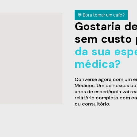
💬 Bora tomar um café?
Gostaria 
sem custo 
da sua esp
médica?
Converse agora com um esp
Médicos. Um de nossos con
anos de esperiência vai re
relatório completo com ca
ou consultório.