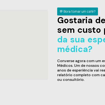
💬 Bora tomar um café?
Gostaria 
sem custo 
da sua esp
médica?
Converse agora com um esp
Médicos. Um de nossos con
anos de esperiência vai re
relatório completo com ca
ou consultório.