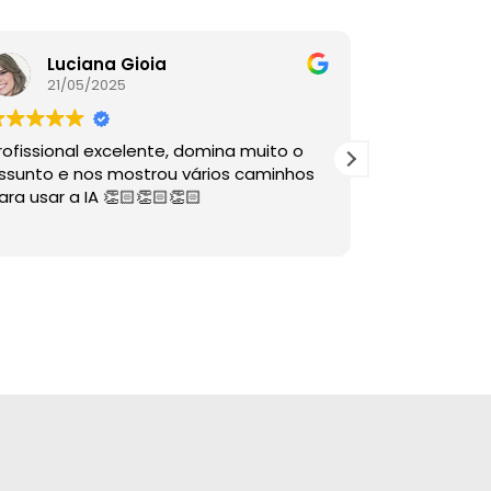
Luciana Gioia
Lore
21/05/2025
16/05
rofissional excelente, domina muito o
A palestra é
ssunto e nos mostrou vários caminhos
descomplico
ara usar a IA 👏🏻👏🏻👏🏻
ÓTIMAS dire
sabia nem 