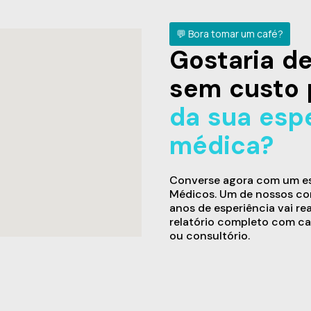
💬 Bora tomar um café?
Gostaria 
sem custo 
da sua esp
médica?
Converse agora com um esp
Médicos. Um de nossos con
anos de esperiência vai re
relatório completo com ca
ou consultório.