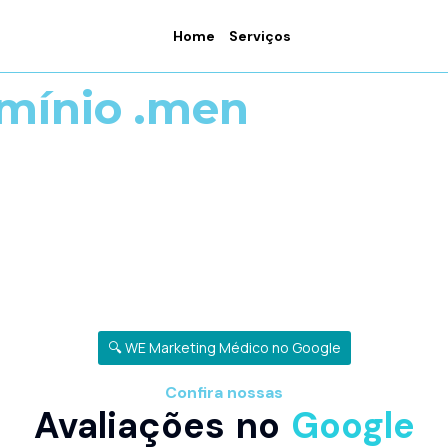
Home
Serviços
omínio .men
🔍 WE Marketing Médico no Google
Confira nossas
Avaliações no
Google