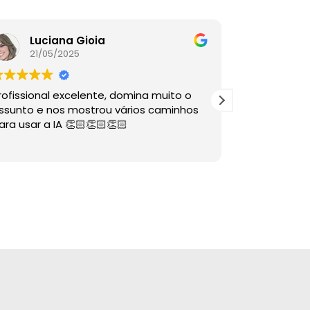
Luciana Gioia
Lore
21/05/2025
16/05
rofissional excelente, domina muito o
A palestra é
ssunto e nos mostrou vários caminhos
descomplico
ara usar a IA 👏🏻👏🏻👏🏻
ÓTIMAS dire
sabia nem 