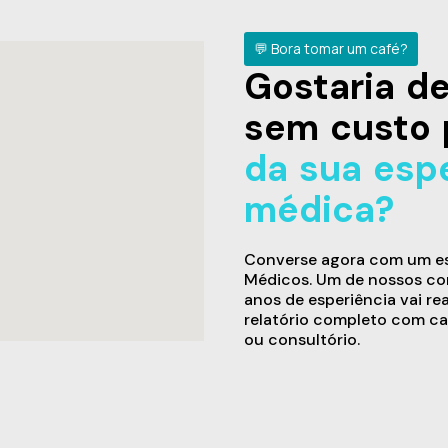
💬 Bora tomar um café?
Gostaria 
sem custo 
da sua esp
médica?
Converse agora com um esp
Médicos. Um de nossos con
anos de esperiência vai re
relatório completo com ca
ou consultório.