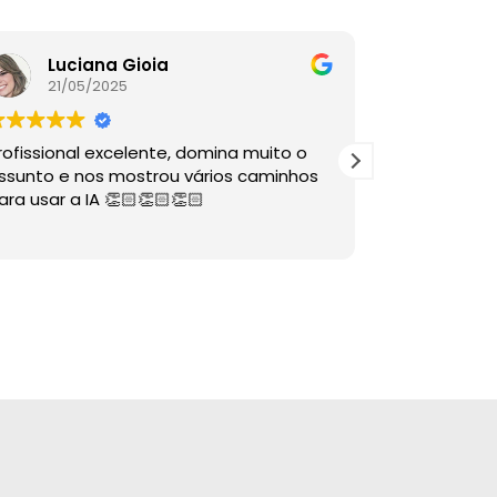
Luciana Gioia
Lore
21/05/2025
16/05
rofissional excelente, domina muito o
A palestra é
ssunto e nos mostrou vários caminhos
descomplico
ara usar a IA 👏🏻👏🏻👏🏻
ÓTIMAS dire
sabia nem 