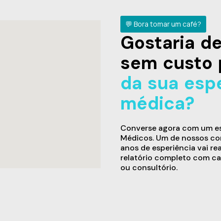
💬 Bora tomar um café?
Gostaria 
sem custo 
da sua esp
médica?
Converse agora com um esp
Médicos. Um de nossos con
anos de esperiência vai re
relatório completo com ca
ou consultório.