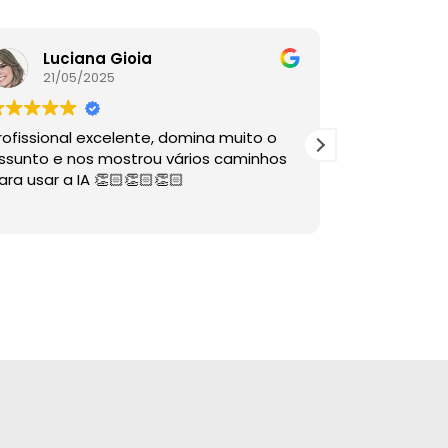
Luciana Gioia
Lore
21/05/2025
16/05
rofissional excelente, domina muito o
A palestra é
ssunto e nos mostrou vários caminhos
descomplico
ara usar a IA 👏🏻👏🏻👏🏻
ÓTIMAS dire
sabia nem 