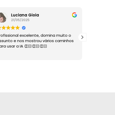
Luciana Gioia
Lore
21/05/2025
16/05
rofissional excelente, domina muito o
A palestra é
ssunto e nos mostrou vários caminhos
descomplico
ara usar a IA 👏🏻👏🏻👏🏻
ÓTIMAS dire
sabia nem 