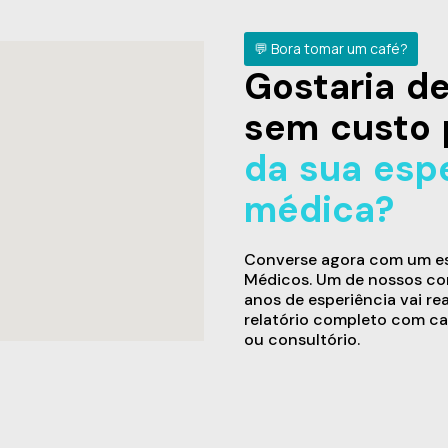
💬 Bora tomar um café?
Gostaria 
sem custo 
da sua esp
médica?
Converse agora com um esp
Médicos. Um de nossos con
anos de esperiência vai re
relatório completo com ca
ou consultório.