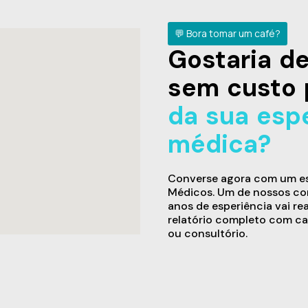
💬 Bora tomar um café?
Gostaria 
sem custo 
da sua esp
médica?
Converse agora com um esp
Médicos. Um de nossos con
anos de esperiência vai re
relatório completo com ca
ou consultório.