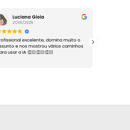
Luciana Gioia
Lore
21/05/2025
16/05
rofissional excelente, domina muito o
A palestra é
ssunto e nos mostrou vários caminhos
descomplico
ara usar a IA 👏🏻👏🏻👏🏻
ÓTIMAS dire
sabia nem 