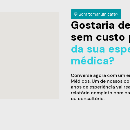
💬 Bora tomar um café?
Gostaria 
sem custo 
da sua esp
médica?
Converse agora com um esp
Médicos. Um de nossos con
anos de esperiência vai re
relatório completo com ca
ou consultório.