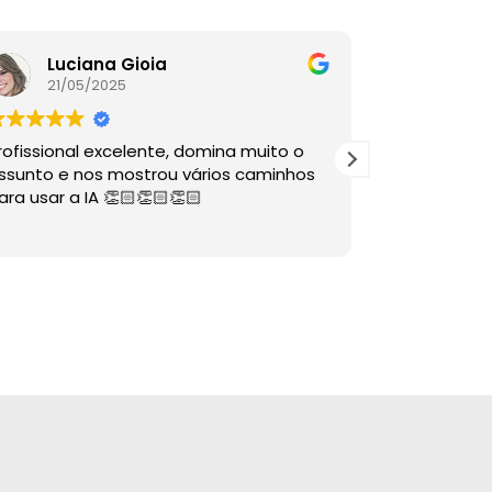
Luciana Gioia
Lore
21/05/2025
16/05
rofissional excelente, domina muito o
A palestra é
ssunto e nos mostrou vários caminhos
descomplico
ara usar a IA 👏🏻👏🏻👏🏻
ÓTIMAS dire
sabia nem 