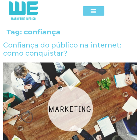
Tag:
confiança
Confiança do público na internet:
como conquistar?