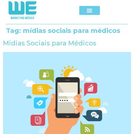
Tag:
mídias sociais para médicos
Midias Sociais para Médicos