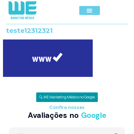
teste12312321
🔍 WE Marketing Médico no Google
Confira nossas
Avaliações no
Google