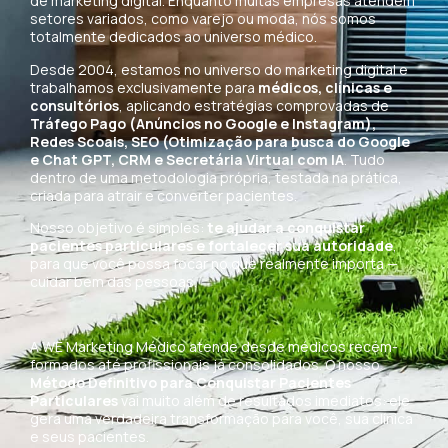
de marketing digital. Enquanto muitas empresas atendem
setores variados, como varejo ou moda, nós somos
totalmente dedicados ao universo médico.
Desde 2004, estamos no universo do marketing digital e
trabalhamos exclusivamente para
médicos, clínicas e
consultórios
, aplicando estratégias comprovadas de
Tráfego Pago (Anúncios no Google e Instagram),
Redes Scoais, SEO (Otimização para busca do Google
e Chat GPT, CRM e Secretária Virtual com IA
. Tudo
dentro de uma metodologia própria, testada na prática,
criada para atrair e converter pacientes.
Nosso objetivo é simples:
te ajudar a conquistar
pacientes particulares e fortalecer sua autoridade
,
para que você possa focar no que realmente importa —
cuidar bem das pessoas.
A WE Marketing Médico atende desde médicos recém-
formados até profissionais já consolidados. O nosso
Método Definitivo para Conquistar Pacientes
Particulares
vai muito além de resultados imediatos: ele
gera uma verdadeira transformação para você, sua clínica
e seus pacientes.