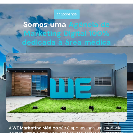
📜 Sobre nós
Somos uma
Agência de
Marketing Digital 100%
dedicada à área médica
A
WE Marketing Médico
não é apenas mais uma agência