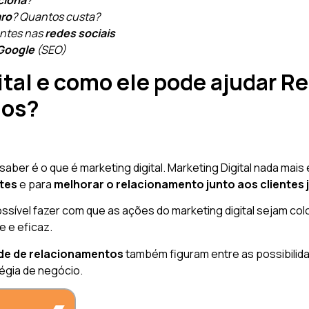
ciona
?
aro
? Quantos custa?
antes nas
redes sociais
Google
(SEO)
ital e como ele pode ajudar R
ios?
aber é o que é marketing digital. Marketing Digital nada mai
ntes
e para
melhorar o relacionamento junto aos clientes 
 possível fazer com que as ações do marketing digital sejam c
e e eficaz.
ede de relacionamentos
também figuram entre as possibilida
égia de negócio.