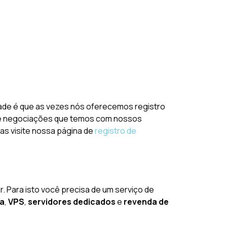
rdade é que as vezes nós oferecemos registro
m de negociações que temos com nossos
vas visite nossa página de
registro de
r. Para isto você precisa de um serviço de
da
,
VPS
,
servidores dedicados
e
revenda de