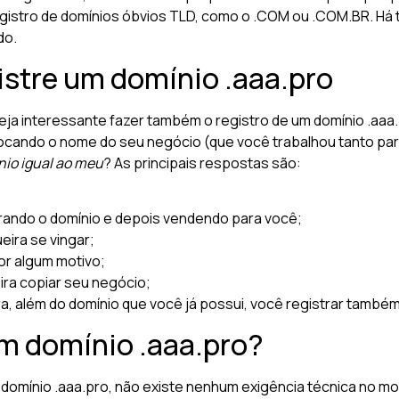
registro de domínios óbvios TLD, como o .COM ou .COM.BR. Há 
do.
istre um domínio .aaa.pro
eja interessante fazer também o registro de um domínio .aaa.p
cando o nome do seu negócio (que você trabalhou tanto para
nio igual ao meu
? As principais respostas são:
trando o domínio e depois vendendo para você;
eira se vingar;
or algum motivo;
ira copiar seu negócio;
a, além do domínio que você já possui, você registrar também
m domínio .aaa.pro?
 domínio .aaa.pro, não existe nenhum exigência técnica no m