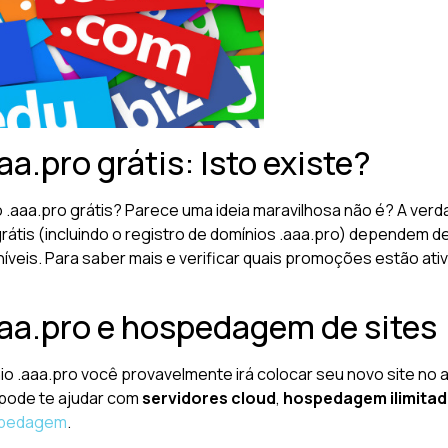
a.pro grátis: Isto existe?
o .aaa.pro grátis? Parece uma ideia maravilhosa não é? A ve
 grátis (incluindo o registro de domínios .aaa.pro) depende
íveis. Para saber mais e verificar quais promoções estão ati
aaa.pro e hospedagem de sites
io .aaa.pro você provavelmente irá colocar seu novo site no a
 pode te ajudar com
servidores cloud
,
hospedagem ilimita
pedagem
.