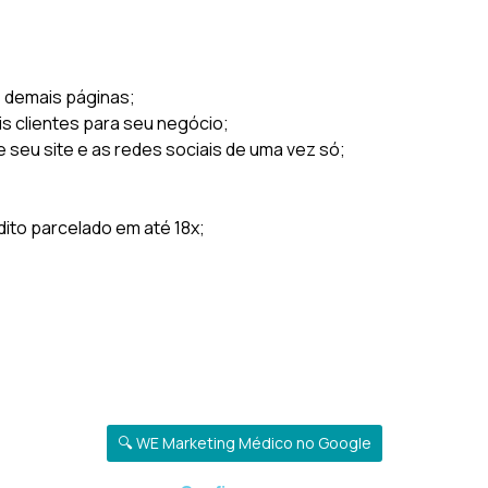
s demais páginas;
is clientes para seu negócio;
e seu site e as redes sociais de uma vez só;
to parcelado em até 18x;
🔍 WE Marketing Médico no Google