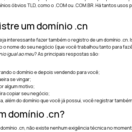
omínios óbvios TLD, como o .COM ou .COM.BR. Há tantos usos p
istre um domínio .cn
eja interessante fazer também o registro de um domínio .cn. I
o nome do seu negócio (que você trabalhou tanto para fazê
nio igual ao meu
? As principais respostas são:
trando o domínio e depois vendendo para você;
eira se vingar;
or algum motivo;
ira copiar seu negócio;
a, além do domínio que você já possui, você registrar também
m domínio .cn?
 domínio .cn, não existe nenhum exigência técnica no moment