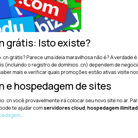
 grátis: Isto existe?
o .cn grátis? Parece uma ideia maravilhosa não é? A verdade 
átis (incluindo o registro de domínios .cn) dependem de neg
saber mais e verificar quais promoções estão ativas visite n
cn e hospedagem de sites
io .cn você provavelmente irá colocar seu novo site no ar. Pa
 pode te ajudar com
servidores cloud
,
hospedagem ilimita
pedagem
.