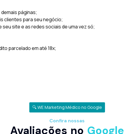
s demais páginas;
is clientes para seu negócio;
e seu site e as redes sociais de uma vez só;
to parcelado em até 18x;
🔍 WE Marketing Médico no Google
Confira nossas
Avaliações no
Google