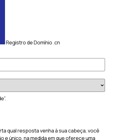
Registro de Domínio .cn
e”.
rta qual resposta venha à sua cabeça, você
ção e único, na medida em que oferece uma