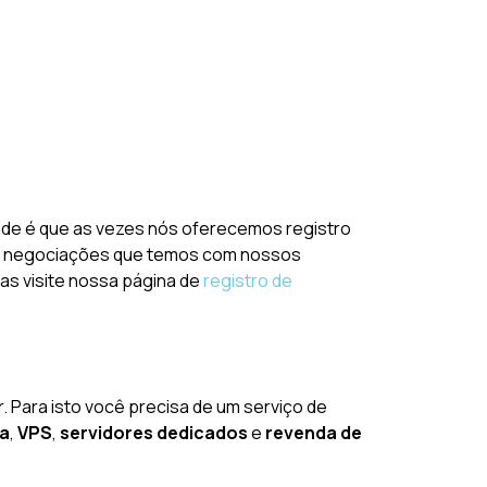
dade é que as vezes nós oferecemos registro
m de negociações que temos com nossos
vas visite nossa página de
registro de
. Para isto você precisa de um serviço de
da
,
VPS
,
servidores dedicados
e
revenda de