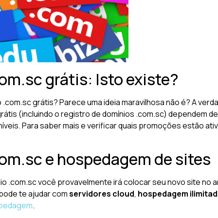
om.sc grátis: Isto existe?
o .com.sc grátis? Parece uma ideia maravilhosa não é? A ver
 grátis (incluindo o registro de domínios .com.sc) depende
íveis. Para saber mais e verificar quais promoções estão ati
com.sc e hospedagem de sites
io .com.sc você provavelmente irá colocar seu novo site no ar
 pode te ajudar com
servidores cloud
,
hospedagem ilimita
pedagem
.