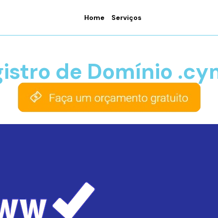
Home
Serviços
istro de Domínio .c