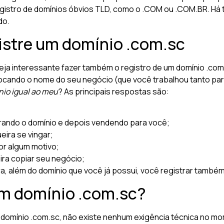
registro de domínios óbvios TLD, como o .COM ou .COM.BR. Há
do.
gistre um domínio .com.sc
eja interessante fazer também o registro de um domínio .com.
cando o nome do seu negócio (que você trabalhou tanto para
nio igual ao meu
? As principais respostas são:
trando o domínio e depois vendendo para você;
eira se vingar;
or algum motivo;
ira copiar seu negócio;
a, além do domínio que você já possui, você registrar també
um domínio .com.sc?
 domínio .com.sc, não existe nenhum exigência técnica no m