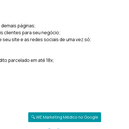
s demais páginas;
is clientes para seu negócio;
e seu site e as redes sociais de uma vez só;
to parcelado em até 18x;
🔍 WE Marketing Médico no Google