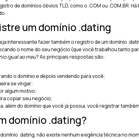
registro de domínios óbvios TLD, como o .COM ou .COM.BR. Há 
do.
istre um domínio .dating
eja interessante fazer também o registro de um domínio .datin
cando o nome do seu negócio (que você trabalhou tanto para
nio igual ao meu
? As principais respostas são:
trando o domínio e depois vendendo para você;
eira se vingar;
or algum motivo;
ira copiar seu negócio;
a, além do domínio que você já possui, você registrar também
m domínio .dating?
 domínio .dating, não existe nenhum exigência técnica no mo