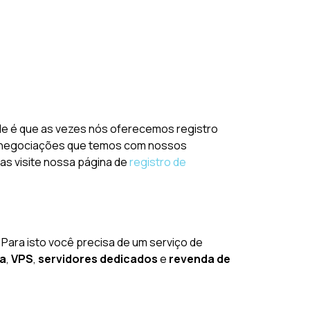
ade é que as vezes nós oferecemos registro
 de negociações que temos com nossos
vas visite nossa página de
registro de
 Para isto você precisa de um serviço de
da
,
VPS
,
servidores dedicados
e
revenda de