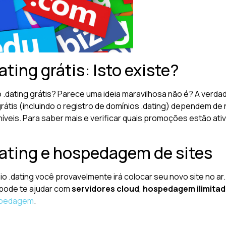
ting grátis: Isto existe?
o .dating grátis? Parece uma ideia maravilhosa não é? A verd
 grátis (incluindo o registro de domínios .dating) dependem
íveis. Para saber mais e verificar quais promoções estão ati
dating e hospedagem de sites
io .dating você provavelmente irá colocar seu novo site no ar.
 pode te ajudar com
servidores cloud
,
hospedagem ilimita
pedagem
.