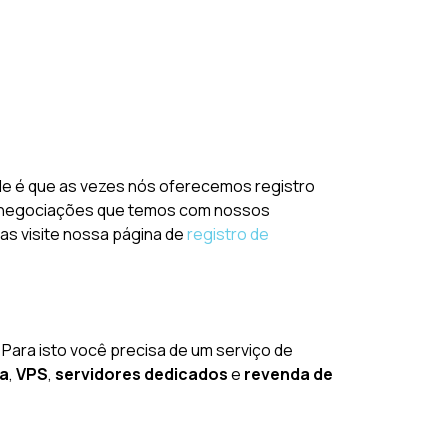
ade é que as vezes nós oferecemos registro
 de negociações que temos com nossos
vas visite nossa página de
registro de
 Para isto você precisa de um serviço de
da
,
VPS
,
servidores dedicados
e
revenda de