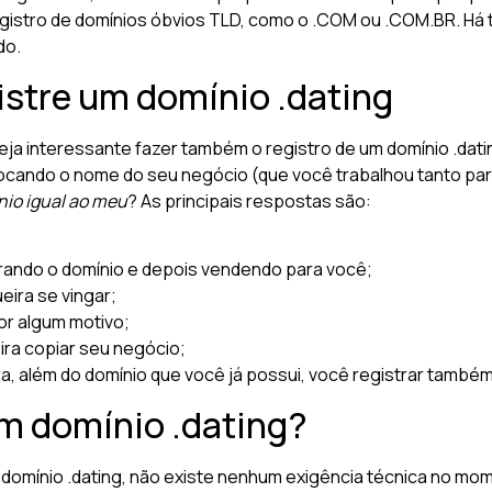
registro de domínios óbvios TLD, como o .COM ou .COM.BR. Há 
do.
istre um domínio .dating
eja interessante fazer também o registro de um domínio .datin
cando o nome do seu negócio (que você trabalhou tanto para
nio igual ao meu
? As principais respostas são:
trando o domínio e depois vendendo para você;
eira se vingar;
or algum motivo;
ira copiar seu negócio;
a, além do domínio que você já possui, você registrar também
m domínio .dating?
 domínio .dating, não existe nenhum exigência técnica no mo