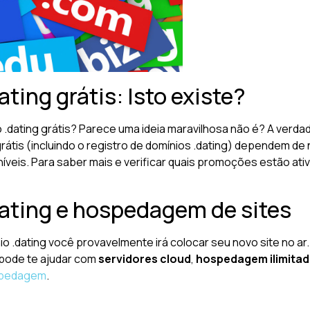
ting grátis: Isto existe?
o .dating grátis? Parece uma ideia maravilhosa não é? A verd
 grátis (incluindo o registro de domínios .dating) dependem
íveis. Para saber mais e verificar quais promoções estão ati
dating e hospedagem de sites
io .dating você provavelmente irá colocar seu novo site no ar.
 pode te ajudar com
servidores cloud
,
hospedagem ilimita
pedagem
.