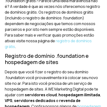
.foundation grátis? Parece uma ideia maravilhosa não
é? A verdade é que as vezes nós oferecemos registro
de domínios grátis. Os registros de domínios grátis
(incluindo o registro de domínios .foundation)
dependem de negociações que temos com nossos
parceiros e por isto nem sempre estão disponíveis.
Para saber mais e verificar quais promoções estão
ativas visite nossa página de
registro de domínios
grátis
.
Registro de domínio .foundation e
hospedagem de sites
Depois que você fizer o registro do seu domínio
.foundation você provavelmente irá colocar seu novo
site no ar. Para isto você precisa de um serviço de
hospedagem de sites. A WE Marketing Digital pode te
ajudar com
servidores cloud
,
hospedagem ilimitada
,
VPS
,
servidores dedicados
e
revenda de
hospedagem
. Confira nossos planos de
hospedagem
.