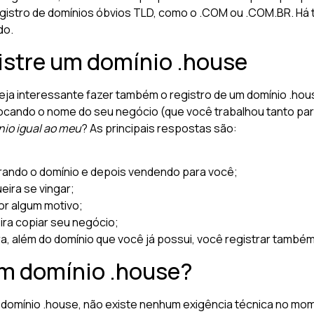
registro de domínios óbvios TLD, como o .COM ou .COM.BR. Há
do.
gistre um domínio .house
eja interessante fazer também o registro de um domínio .hous
cando o nome do seu negócio (que você trabalhou tanto para
nio igual ao meu
? As principais respostas são:
trando o domínio e depois vendendo para você;
eira se vingar;
or algum motivo;
ira copiar seu negócio;
a, além do domínio que você já possui, você registrar també
um domínio .house?
 domínio .house, não existe nenhum exigência técnica no mo