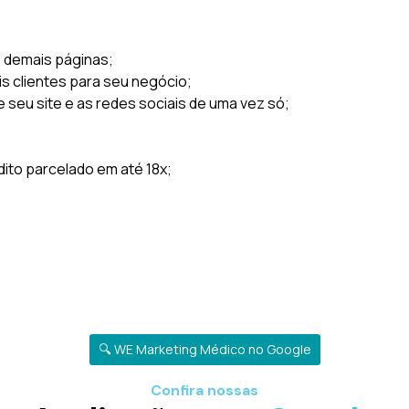
s demais páginas;
is clientes para seu negócio;
e seu site e as redes sociais de uma vez só;
to parcelado em até 18x;
🔍 WE Marketing Médico no Google
Confira nossas