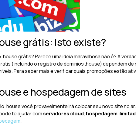
use grátis: Isto existe?
o .house grátis? Parece uma ideia maravilhosa não é? A verd
s grátis (incluindo o registro de domínios .house) dependem
íveis. Para saber mais e verificar quais promoções estão ati
house e hospedagem de sites
io .house você provavelmente irá colocar seu novo site no ar.
 pode te ajudar com
servidores cloud
,
hospedagem ilimita
pedagem
.