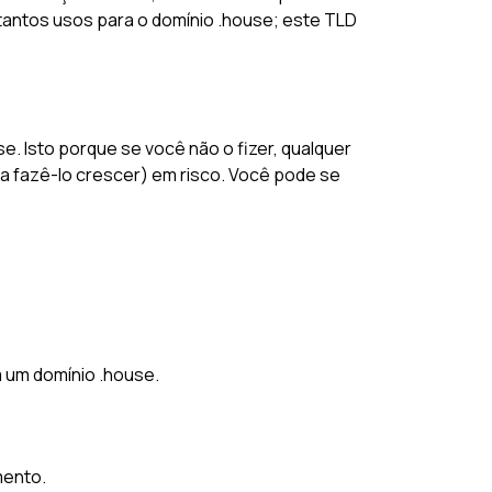
 tantos usos para o domínio .house; este TLD
e. Isto porque se você não o fizer, qualquer
 fazê-lo crescer) em risco. Você pode se
m um domínio .house.
mento.