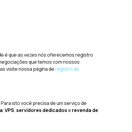
ade é que as vezes nós oferecemos registro
 de negociações que temos com nossos
vas visite nossa página de
registro de
 Para isto você precisa de um serviço de
da
,
VPS
,
servidores dedicados
e
revenda de