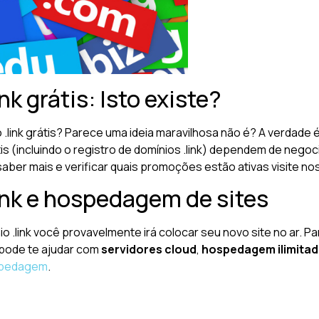
nk grátis: Isto existe?
o .link grátis? Parece uma ideia maravilhosa não é? A verdad
átis (incluindo o registro de domínios .link) dependem de ne
saber mais e verificar quais promoções estão ativas visite n
ink e hospedagem de sites
o .link você provavelmente irá colocar seu novo site no ar. P
 pode te ajudar com
servidores cloud
,
hospedagem ilimita
pedagem
.