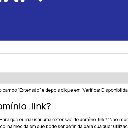
no campo “Extensão” e depois clique em “Verificar Disponibilida
omínio .link?
a que eu iria usar uma extensão de domínio .link? ‘ Não imp
rico, na medida em que pode ser definida para qualquer utiliz