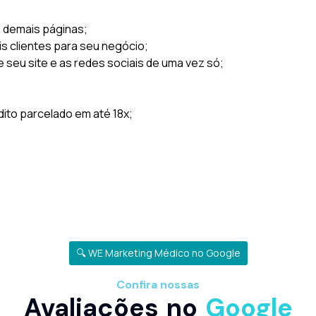
s demais páginas;
is clientes para seu negócio;
e seu site e as redes sociais de uma vez só;
to parcelado em até 18x;
🔍 WE Marketing Médico no Google
Confira nossas
Avaliações no
Google