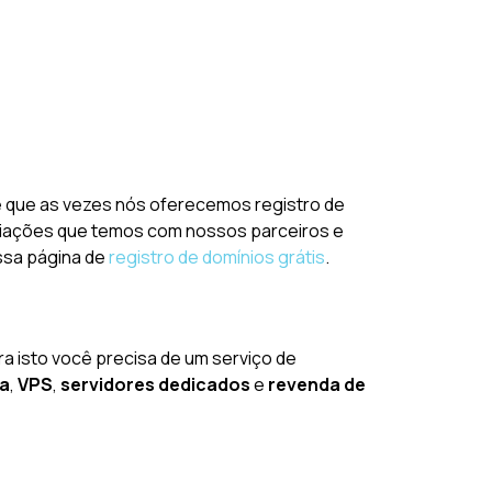
e é que as vezes nós oferecemos registro de
gociações que temos com nossos parceiros e
ossa página de
registro de domínios grátis
.
ara isto você precisa de um serviço de
da
,
VPS
,
servidores dedicados
e
revenda de