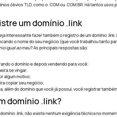
omínios óbvios TLD, como o .COM ou .COM.BR. Há tantos usos pa
istre um domínio .link
ja interessante fazer também o registro de um domínio .link. 
cando o nome do seu negócio (que você trabalhou tanto para
nio igual ao meu
? As principais respostas são:
trando o domínio e depois vendendo para você;
eira se vingar;
or algum motivo;
ira copiar seu negócio;
, além do domínio que você já possui, você registrar também 
m domínio .link?
domínio .link, não existe nenhum exigência técnica no momen