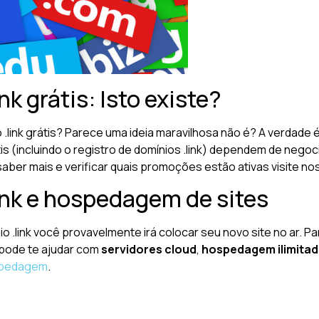
nk grátis: Isto existe?
o .link grátis? Parece uma ideia maravilhosa não é? A verdad
átis (incluindo o registro de domínios .link) dependem de ne
saber mais e verificar quais promoções estão ativas visite n
ink e hospedagem de sites
o .link você provavelmente irá colocar seu novo site no ar. P
 pode te ajudar com
servidores cloud
,
hospedagem ilimita
pedagem
.