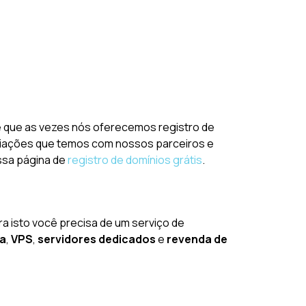
e é que as vezes nós oferecemos registro de
gociações que temos com nossos parceiros e
ossa página de
registro de domínios grátis
.
ara isto você precisa de um serviço de
da
,
VPS
,
servidores dedicados
e
revenda de