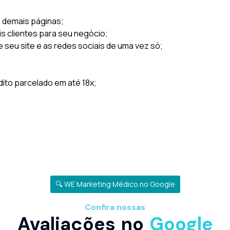
s demais páginas;
is clientes para seu negócio;
e seu site e as redes sociais de uma vez só;
to parcelado em até 18x;
🔍 WE Marketing Médico no Google
Confira nossas
Avaliações no
Google