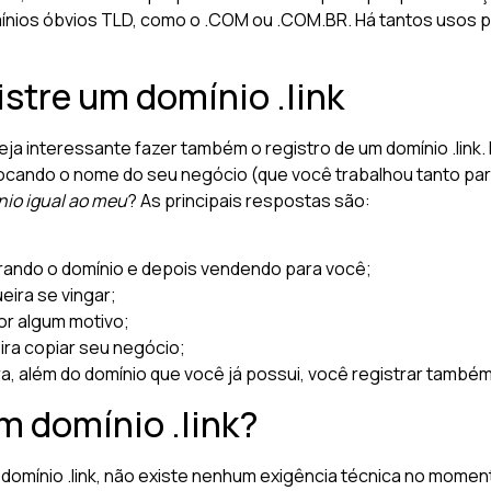
omínios óbvios TLD, como o .COM ou .COM.BR. Há tantos usos pa
istre um domínio .link
ja interessante fazer também o registro de um domínio .link. 
cando o nome do seu negócio (que você trabalhou tanto para
nio igual ao meu
? As principais respostas são:
trando o domínio e depois vendendo para você;
eira se vingar;
or algum motivo;
ira copiar seu negócio;
, além do domínio que você já possui, você registrar também 
m domínio .link?
domínio .link, não existe nenhum exigência técnica no momen