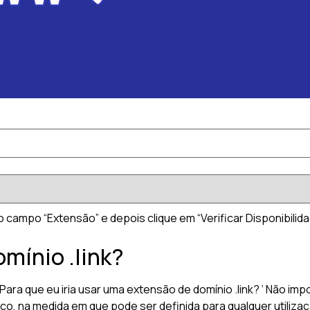
no campo “Extensão” e depois clique em “Verificar Disponibilida
omínio .link?
a que eu iria usar uma extensão de domínio .link? ‘ Não imp
rico, na medida em que pode ser definida para qualquer utiliz