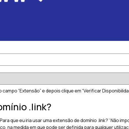
no campo “Extensão” e depois clique em “Verificar Disponibilida
omínio .link?
a que eu iria usar uma extensão de domínio .link? ‘ Não imp
rico, na medida em que pode ser definida para qualquer utiliz