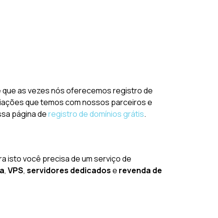
e é que as vezes nós oferecemos registro de
gociações que temos com nossos parceiros e
ossa página de
registro de domínios grátis
.
ara isto você precisa de um serviço de
da
,
VPS
,
servidores dedicados
e
revenda de