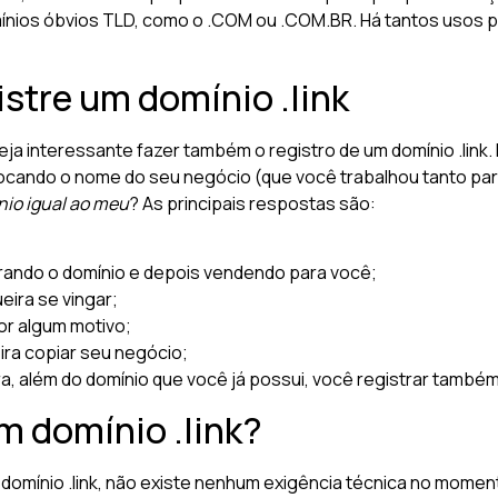
omínios óbvios TLD, como o .COM ou .COM.BR. Há tantos usos pa
istre um domínio .link
ja interessante fazer também o registro de um domínio .link. 
cando o nome do seu negócio (que você trabalhou tanto para
nio igual ao meu
? As principais respostas são:
trando o domínio e depois vendendo para você;
eira se vingar;
or algum motivo;
ira copiar seu negócio;
, além do domínio que você já possui, você registrar também 
m domínio .link?
domínio .link, não existe nenhum exigência técnica no momen