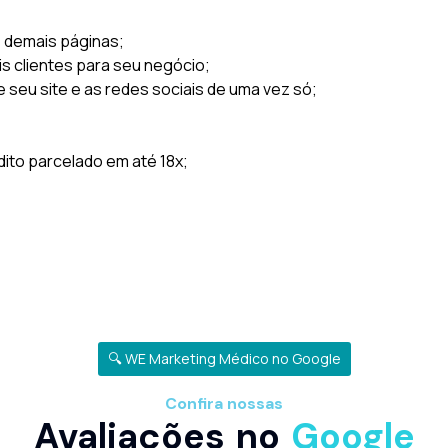
s demais páginas;
is clientes para seu negócio;
e seu site e as redes sociais de uma vez só;
to parcelado em até 18x;
🔍 WE Marketing Médico no Google
Confira nossas
Avaliações no
Google