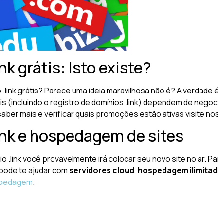
nk grátis: Isto existe?
o .link grátis? Parece uma ideia maravilhosa não é? A verdad
átis (incluindo o registro de domínios .link) dependem de ne
saber mais e verificar quais promoções estão ativas visite n
ink e hospedagem de sites
o .link você provavelmente irá colocar seu novo site no ar. P
 pode te ajudar com
servidores cloud
,
hospedagem ilimita
pedagem
.