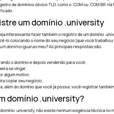
egistro de domínios óbvios TLD, como o .COM ou .COM.BR. Há t
ificado.
istre um domínio .university
eja interessante fazer também o registro de um domínio .univer
ê-lo colocando o nome do seu negócio (que você trabalhou t
r um domínio igual ao meu
? As principais respostas são:
trando o domínio e depois vendendo para você;
eira se vingar;
or algum motivo;
ira copiar seu negócio;
, além do domínio que você já possui, você registrar também 
m domínio .university?
domínio .university, não existe nenhum exigência técnica no