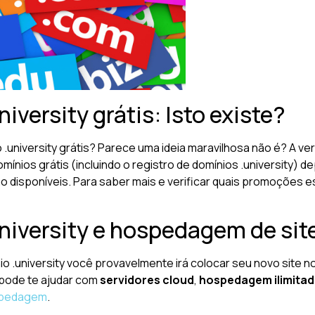
iversity grátis: Isto existe?
o .university grátis? Parece uma ideia maravilhosa não é? A 
 domínios grátis (incluindo o registro de domínios .universi
 disponíveis. Para saber mais e verificar quais promoções es
niversity e hospedagem de sit
o .university você provavelmente irá colocar seu novo site no
 pode te ajudar com
servidores cloud
,
hospedagem ilimita
pedagem
.