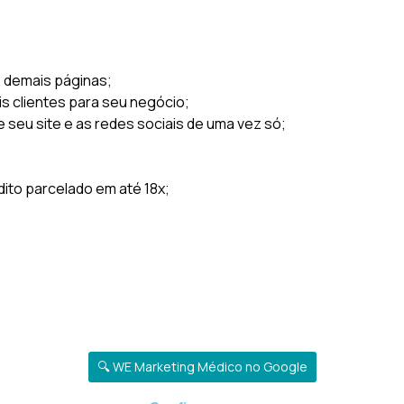
s demais páginas;
is clientes para seu negócio;
e seu site e as redes sociais de uma vez só;
to parcelado em até 18x;
🔍 WE Marketing Médico no Google