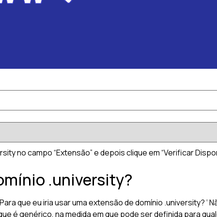
rsity no campo “Extensão” e depois clique em “Verificar Disponi
omínio .university?
a que eu iria usar uma extensão de domínio .university? ‘ N
 que é genérico, na medida em que pode ser definida para qual