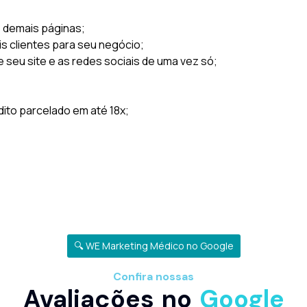
s demais páginas;
is clientes para seu negócio;
e seu site e as redes sociais de uma vez só;
to parcelado em até 18x;
🔍 WE Marketing Médico no Google
Confira nossas
Avaliações no
Google