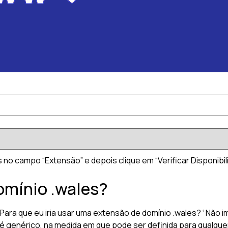
 no campo “Extensão” e depois clique em “Verificar Disponibil
omínio .wales?
ra que eu iria usar uma extensão de domínio .wales? ‘ Não i
é genérico, na medida em que pode ser definida para qualquer