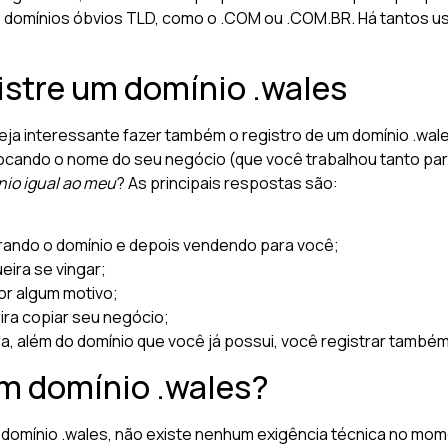
 de domínios óbvios TLD, como o .COM ou .COM.BR. Há tantos u
istre um domínio .wales
eja interessante fazer também o registro de um domínio .wales
cando o nome do seu negócio (que você trabalhou tanto para
nio igual ao meu
? As principais respostas são:
trando o domínio e depois vendendo para você;
eira se vingar;
or algum motivo;
ira copiar seu negócio;
a, além do domínio que você já possui, você registrar também
m domínio .wales?
 domínio .wales, não existe nenhum exigência técnica no mom