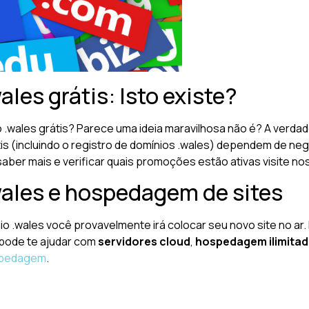
les grátis: Isto existe?
o .wales grátis? Parece uma ideia maravilhosa não é? A verd
átis (incluindo o registro de domínios .wales) dependem de 
saber mais e verificar quais promoções estão ativas visite n
wales e hospedagem de sites
io .wales você provavelmente irá colocar seu novo site no ar.
 pode te ajudar com
servidores cloud
,
hospedagem ilimita
pedagem
.